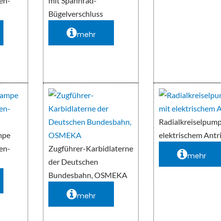
en-
mit Spannrad-
Bügelverschluss
mehr
Radialkreiselpump
mpe
elektrischem Antr
en-
Zugführer-Karbidlaterne
mehr
der Deutschen
Bundesbahn, OSMEKA
mehr