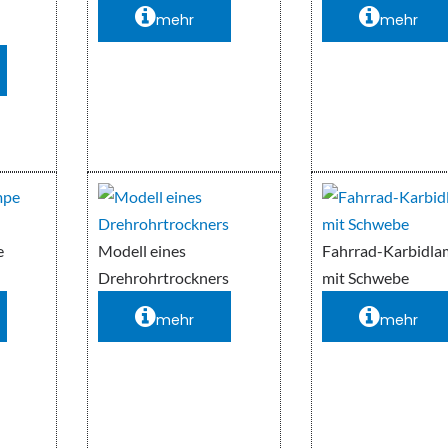
mehr
mehr
e
Modell eines
Fahrrad-Karbidl
Drehrohrtrockners
mit Schwebe
mehr
mehr