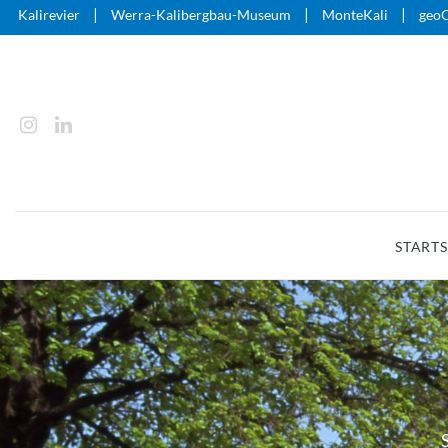
|
|
|
Kalirevier
Werra-Kalibergbau-Museum
MonteKali
geoO
STARTS