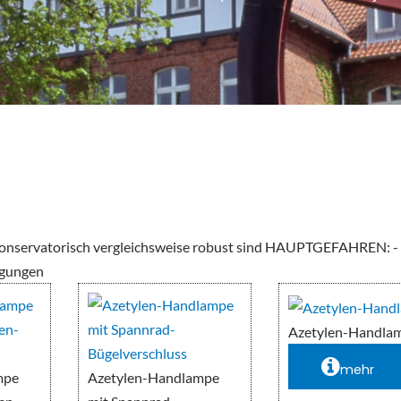
 konservatorisch vergleichsweise robust sind HAUPTGEFAHREN: -
igungen
Azetylen-Handla
mehr
mpe
Azetylen-Handlampe