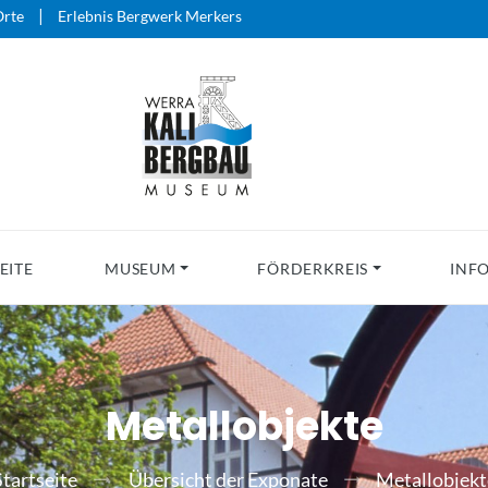
|
rte
Erlebnis Bergwerk Merkers
EITE
MUSEUM
FÖRDERKREIS
INF
Metallobjekte
Startseite
Übersicht der Exponate
Metallobjekt