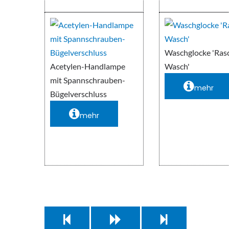
Waschglocke 'Ras
Acetylen-Handlampe
Wasch'
mit Spannschrauben-
mehr
Bügelverschluss
mehr