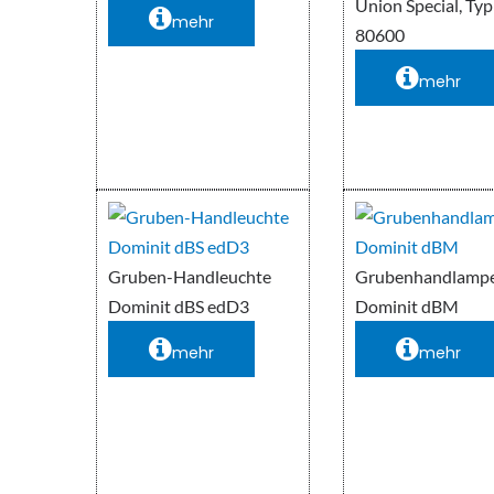
Union Special, Typ
mehr
80600
mehr
Gruben-Handleuchte
Grubenhandlamp
Dominit dBS edD3
Dominit dBM
mehr
mehr