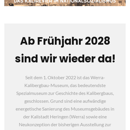
Ab Frühjahr 2028
sind wir wieder da!
Seit dem 1. Oktober 2022 ist das Werra-
Kalibergbau-Museum, das bedeutendste
Spezialmuseum zur Geschichte des Kalibergbaus,
geschlossen. Grund sind eine aufwändige
energetische Sanierung des Museumsgebäudes in
der Kalistadt Heringen (Werra) sowie eine
Neukonzeption der bisherigen Ausstellung zur