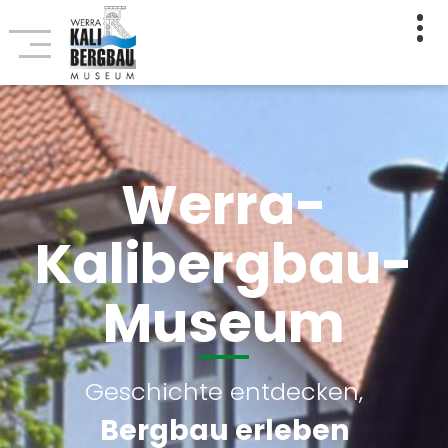
Werra-
Kalibergbau-
Museum
Geschichte entdecken,
Bergbau erleben