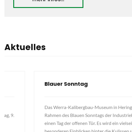
Aktuelles
Blauer Sonntag
Das Werra-Kalibergbau-Museum in Heringe
ntag, 9.
Rahmen des Blauen Sonntags der Industrie
einen Tag der offenen Tür. Es wird ein viels
besonderen Einblicken hinter die Kulissen 