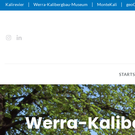
|
|
|
Kalirevier
Werra-Kalibergbau-Museum
MonteKali
geoO
STARTS
Werra-Kali