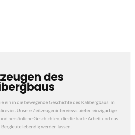
tzeugen des
ibergbaus
ie ein in die bewegende Geschichte des Kalibergbaus im
irevier. Unsere Zeitzeugeninterviews bieten einzigartige
 und persönliche Geschichten, die die harte Arbeit und das
 Bergleute lebendig werden lassen.