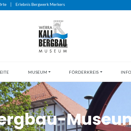
|
rte
Erlebnis Bergwerk Merkers
EITE
MUSEUM
FÖRDERKREIS
INF
bergbau-Museu