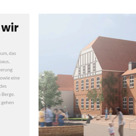
 wir
eum, das
baus,
ierung
owie eine
 des
 Berge.
g gehen