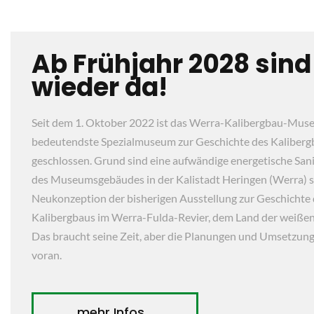
Ab Frühjahr 2028 sind
wieder da!
Seit dem 1. Oktober 2022 ist das Werra-Kalibergbau-Mus
bedeutendste Spezialmuseum zur Geschichte des Kaliberg
geschlossen. Grund sind eine aufwändige energetische San
des Museumsgebäudes in der Kalistadt Heringen (Werra) s
Neukonzeption der bisherigen Ausstellung zur Geschichte
Kalibergbaus im Werra-Fulda-Revier, dem Land der weißen
Das braucht seine Zeit, aber die Planungen und Umsetzun
voran.
mehr Infos...