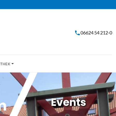
06624 54 212-0
OTHEK
Events
m