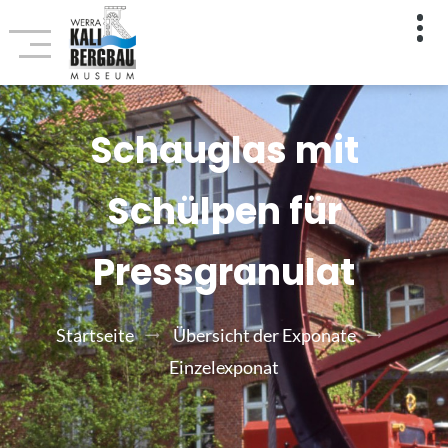
Schauglas mit
Schülpen für
Pressgranulat
Startseite
Übersicht der Exponate
Einzelexponat