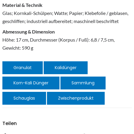
Material & Technik
Glas; Kornkali-Schülpen; Watte; Papier; Klebefolie / geblasen,
geschliffen; industriell aufbereitet; maschinell beschriftet
Abmessung & Dimension
Höhe: 17 cm, Durchmesser (Korpus / Fuß): 6,8 / 7,5 cm,
Gewicht: 590 g
Granulat
Kalidünger
Korn-Kali Dünger
Sammlung
Schauglas
Zwischenprodukt
Teilen