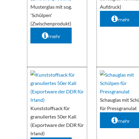
Musterglas mit sog.
Aufdruck)
'Schülpen'
mehr
(Zwischenprodukt)
mehr
Schauglas mit Sch
Kunststoffsack für
für Pressgranulat
granuliertes 50er Kali
mehr
(Exportware der DDR für
Irland)