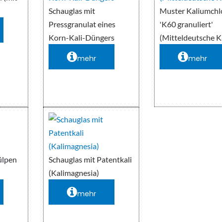
Schauglas mit
Muster Kaliumchl
Pressgranulat eines
'K60 granuliert'
Korn-Kali-Düngers
(Mitteldeutsche K
mehr
mehr
ülpen
Schauglas mit Patentkali
(Kalimagnesia)
mehr