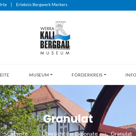
|
rte
Erlebnis Bergwerk Merkers
EITE
MUSEUM
FÖRDERKREIS
INF
Granulat
Startseite
Übersicht der Exponate
Granulat