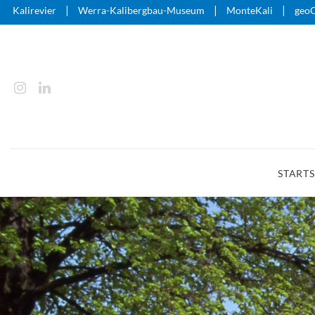
|
|
|
Kalirevier
Werra-Kalibergbau-Museum
MonteKali
geoO
STARTS