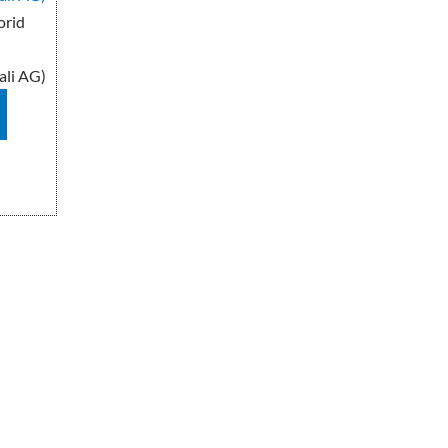
orid
ali AG)