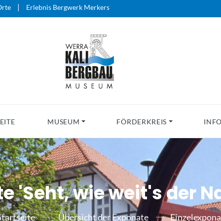
|
rte
Erlebnis Bergwerk Merkers
EITE
MUSEUM
FÖRDERKREIS
INF
 'Seht, wie weit's der Nac
Startseite
Übersicht der Exponate
Einzelexpona