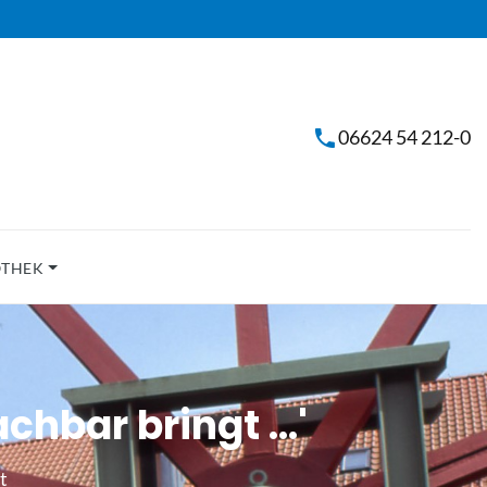
06624 54 212-0
OTHEK
hbar bringt ...'
t