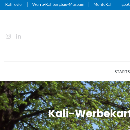
|
|
|
Kalirevier
Werra-Kalibergbau-Museum
MonteKali
geoO
STARTS
Kali-Werbekarte