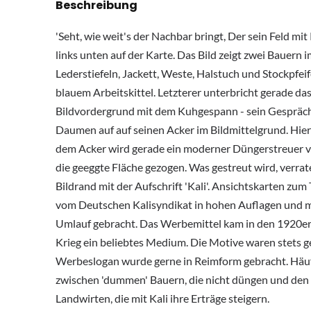
Beschreibung
'Seht, wie weit's der Nachbar bringt, Der sein Feld mit 
links unten auf der Karte. Das Bild zeigt zwei Bauern 
Lederstiefeln, Jackett, Weste, Halstuch und Stockpfeif
blauem Arbeitskittel. Letzterer unterbricht gerade da
Bildvordergrund mit dem Kuhgespann - sein Gespräch
Daumen auf auf seinen Acker im Bildmittelgrund. Hier 
dem Acker wird gerade ein moderner Düngerstreuer 
die geeggte Fläche gezogen. Was gestreut wird, verrat
Bildrand mit der Aufschrift 'Kali'. Ansichtskarten z
vom Deutschen Kalisyndikat in hohen Auflagen und mi
Umlauf gebracht. Das Werbemittel kam in den 1920er 
Krieg ein beliebtes Medium. Die Motive waren stets ge
Werbeslogan wurde gerne in Reimform gebracht. Häuf
zwischen 'dummen' Bauern, die nicht düngen und den 's
Landwirten, die mit Kali ihre Erträge steigern.