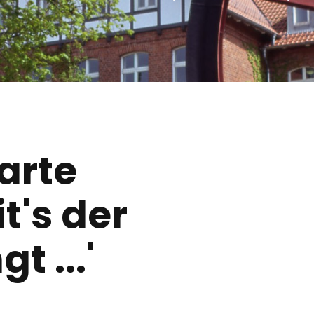
arte
t's der
t ...'