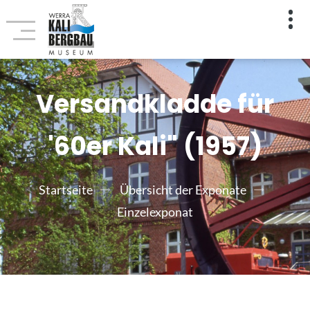
Versandkladde für
'60er Kali" (1957)
Startseite
Übersicht der Exponate
Einzelexponat