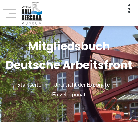
Mitgliedsbuch
Deutsche Arbeitsfront
Startseite
Übersicht der Exponate
Einzelexponat