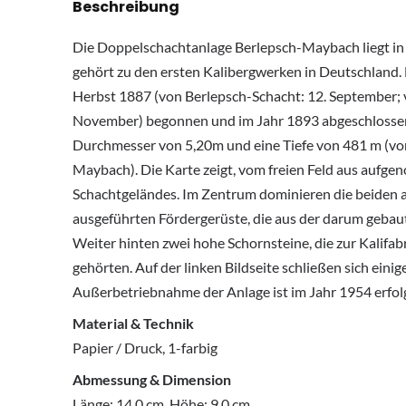
Beschreibung
Die Doppelschachtanlage Berlepsch-Maybach liegt in 
gehört zu den ersten Kalibergwerken in Deutschland.
Herbst 1887 (von Berlepsch-Schacht: 12. September;
November) begonnen und im Jahr 1893 abgeschlossen
Durchmesser von 5,20m und eine Tiefe von 481 m (vo
Maybach). Die Karte zeigt, vom freien Feld aus aufgen
Schachtgeländes. Im Zentrum dominieren die beiden a
ausgeführten Fördergerüste, die aus der darum gebau
Weiter hinten zwei hohe Schornsteine, die zur Kalifa
gehörten. Auf der linken Bildseite schließen sich eini
Außerbetriebnahme der Anlage ist im Jahr 1954 erfolg
Material & Technik
Papier / Druck, 1-farbig
Abmessung & Dimension
Länge: 14,0 cm, Höhe: 9,0 cm