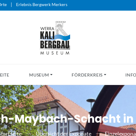
|
rte
Erlebnis Bergwerk Merkers
EITE
MUSEUM
FÖRDERKREIS
INF
ch-Maybach-Schacht in 
Startseite
Übersicht der Exponate
Einzelexpona