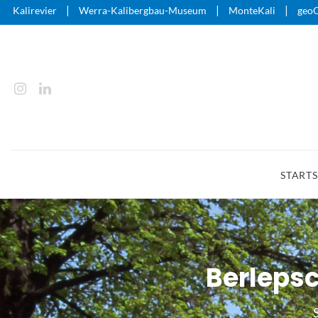
|
|
|
Kalirevier
Werra-Kalibergbau-Museum
MonteKali
geoO
STARTS
Berleps