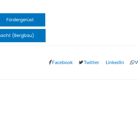
Fördergerüst
acht (Bergbau)
Facebook
Twitter
LinkedIn
W