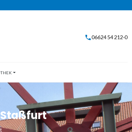
06624 54 212-0
OTHEK
Staßfurt
t