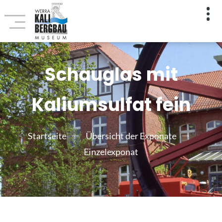
Schauglas mit
Kaliumsulfat fein
Startseite
Übersicht der Exponate
Einzelexponat