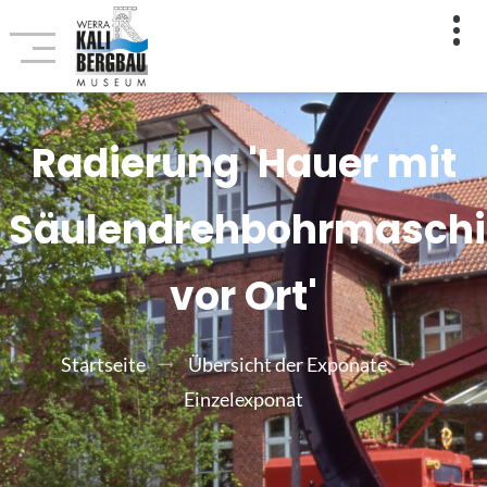
Radierung 'Hauer mit
Säulendrehbohrmasch
vor Ort'
Startseite
Übersicht der Exponate
Einzelexponat