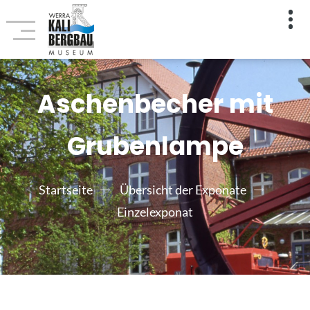
Aschenbecher mit
Grubenlampe
Startseite
Übersicht der Exponate
Einzelexponat