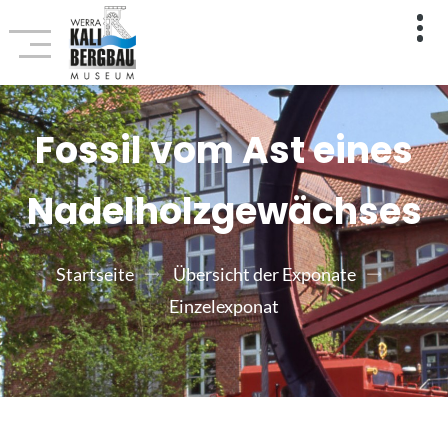
Fossil vom Ast eines
Nadelholzgewächses
Startseite
Übersicht der Exponate
Einzelexponat