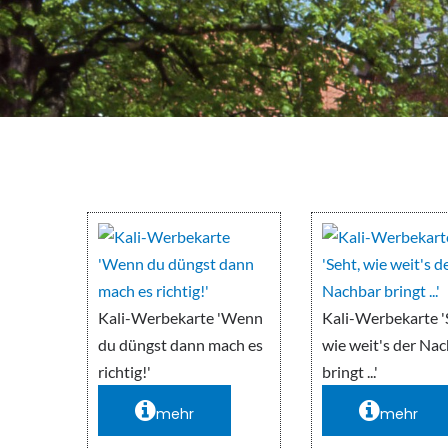
Kali-Werbekarte 'Wenn
Kali-Werbekarte '
du düngst dann mach es
wie weit's der Na
richtig!'
bringt ...'
mehr
mehr