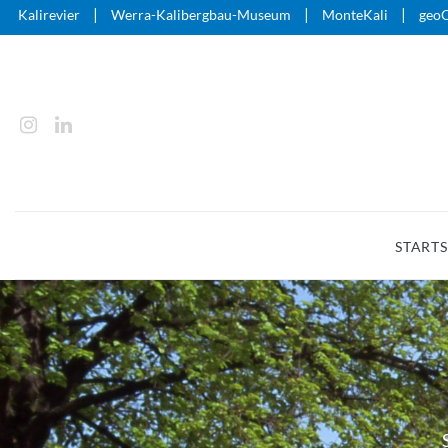
|
|
|
Kalirevier
Werra-Kalibergbau-Museum
MonteKali
geoO
STARTS