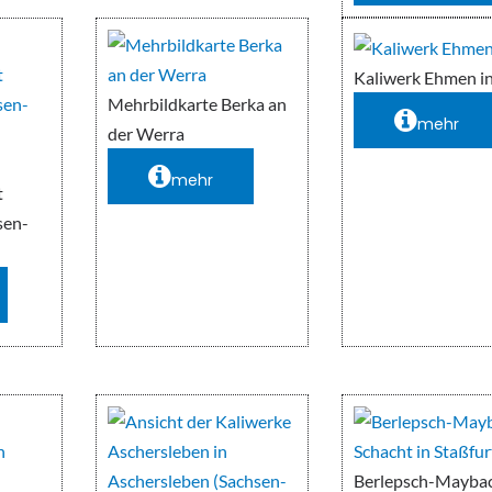
Kaliwerk Ehmen i
Mehrbildkarte Berka an
mehr
der Werra
mehr
t
sen-
Berlepsch-Mayba