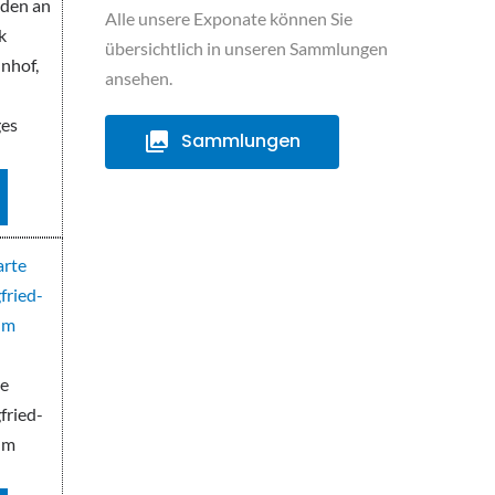
eden an
Alle unsere Exponate können Sie
k
übersichtlich in unseren Sammlungen
nhof,
ansehen.
,
ges
Sammlungen
te
fried-
um