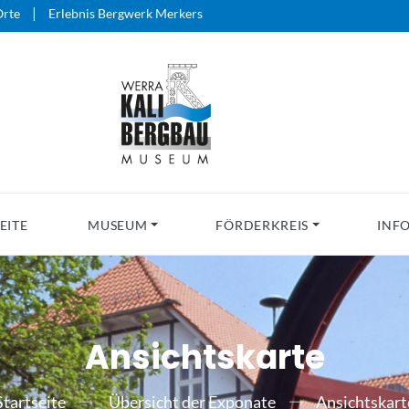
|
rte
Erlebnis Bergwerk Merkers
EITE
MUSEUM
FÖRDERKREIS
INF
Ansichtskarte
Startseite
Übersicht der Exponate
Ansichtskart