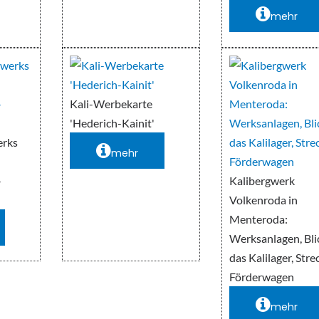
mehr
Kali-Werbekarte
'Hederich-Kainit'
erks
mehr
-
Kalibergwerk
Volkenroda in
Menteroda:
Werksanlagen, Bli
das Kalilager, Stre
Förderwagen
mehr