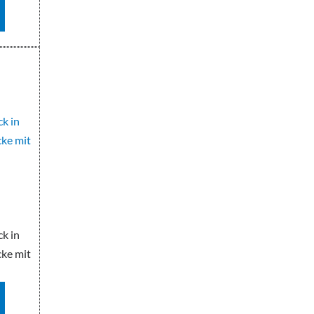
ck in
cke mit